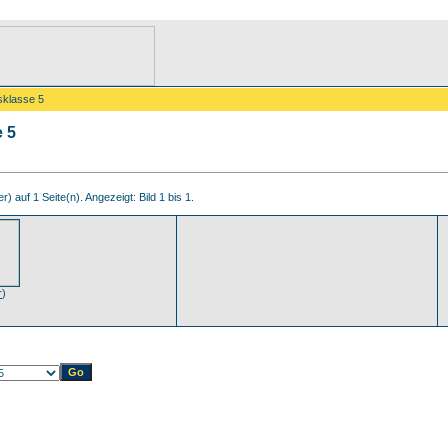
sklasse 5
e 5
r) auf 1 Seite(n). Angezeigt: Bild 1 bis 1.
r
)