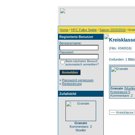
Home
/
HFC Falke Spiele
/
Saison 2015/2016
/ Krei
Registrierte Benutzer
Kreisklass
Benutzername:
(Hits: 4340016)
Passwort:
Gefunden: 1 Bild(e
Beim nächsten Besuch
automatisch anmelden?
»
Password vergessen
»
Registrierung
Granate
(
Moelle
Kreisklasse 5
Zufallsbild
Kommentare: 2
Granate
Kommentare: 2
Moeller