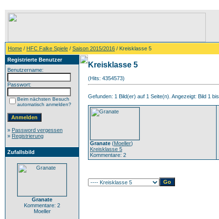
Home
/
HFC Falke Spiele
/
Saison 2015/2016
/ Kreisklasse 5
Registrierte Benutzer
Kreisklasse 5
Benutzername:
(Hits: 4354573)
Passwort:
Gefunden: 1 Bild(er) auf 1 Seite(n). Angezeigt: Bild 1 bis
Beim nächsten Besuch
automatisch anmelden?
»
Password vergessen
»
Registrierung
Granate
(
Moeller
)
Kreisklasse 5
Zufallsbild
Kommentare: 2
Granate
Kommentare: 2
Moeller