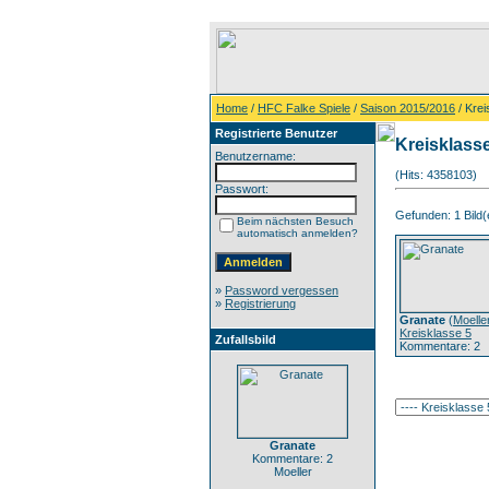
Home
/
HFC Falke Spiele
/
Saison 2015/2016
/ Krei
Registrierte Benutzer
Kreisklass
Benutzername:
(Hits: 4358103)
Passwort:
Gefunden: 1 Bild(e
Beim nächsten Besuch
automatisch anmelden?
»
Password vergessen
»
Registrierung
Granate
(
Moelle
Kreisklasse 5
Zufallsbild
Kommentare: 2
Granate
Kommentare: 2
Moeller