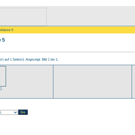
sklasse 5
e 5
r) auf 1 Seite(n). Angezeigt: Bild 1 bis 1.
r
)