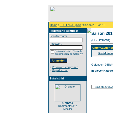
Home
/
HFC Falke Spiele
/ Saison 2015/2016
Registrierte Benutzer
Saison 201
Benutzername:
(Hits: 2790057)
Passwort:
Unterkategorie
Beim nächsten Besuch
Kreisklass
automatisch anmelden?
Gefunden: 0 Bild(e
»
Password vergessen
»
Registrierung
In dieser Katego
Zufallsbild
Granate
Kommentare: 2
Moeller