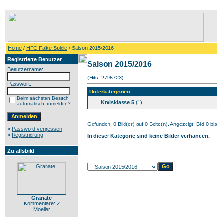
Home
/
HFC Falke Spiele
/ Saison 2015/2016
Registrierte Benutzer
Saison 2015/2016
Benutzername:
(Hits: 2795723)
Passwort:
Unterkategorien
Beim nächsten Besuch
Kreisklasse 5
(1)
automatisch anmelden?
Gefunden: 0 Bild(er) auf 0 Seite(n). Angezeigt: Bild 0 bis
»
Password vergessen
»
Registrierung
In dieser Kategorie sind keine Bilder vorhanden.
Zufallsbild
Granate
Kommentare: 2
Moeller