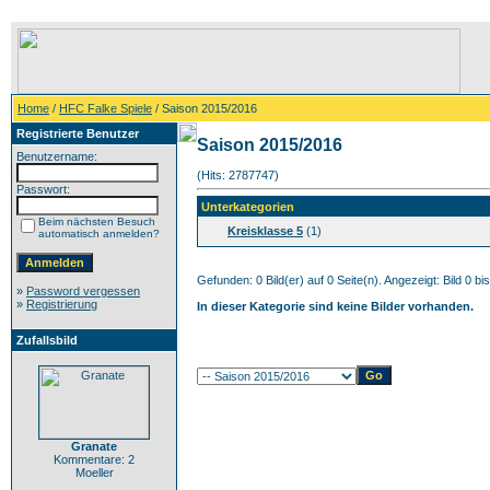
Home
/
HFC Falke Spiele
/ Saison 2015/2016
Registrierte Benutzer
Saison 2015/2016
Benutzername:
(Hits: 2787747)
Passwort:
Unterkategorien
Beim nächsten Besuch
Kreisklasse 5
(1)
automatisch anmelden?
Gefunden: 0 Bild(er) auf 0 Seite(n). Angezeigt: Bild 0 bis
»
Password vergessen
»
Registrierung
In dieser Kategorie sind keine Bilder vorhanden.
Zufallsbild
Granate
Kommentare: 2
Moeller