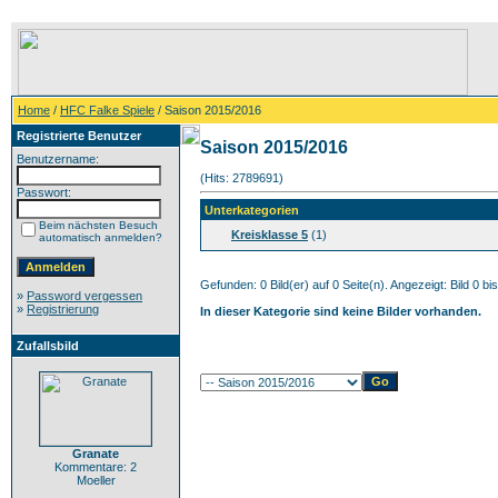
Home
/
HFC Falke Spiele
/ Saison 2015/2016
Registrierte Benutzer
Saison 2015/2016
Benutzername:
(Hits: 2789691)
Passwort:
Unterkategorien
Beim nächsten Besuch
Kreisklasse 5
(1)
automatisch anmelden?
Gefunden: 0 Bild(er) auf 0 Seite(n). Angezeigt: Bild 0 bis
»
Password vergessen
»
Registrierung
In dieser Kategorie sind keine Bilder vorhanden.
Zufallsbild
Granate
Kommentare: 2
Moeller