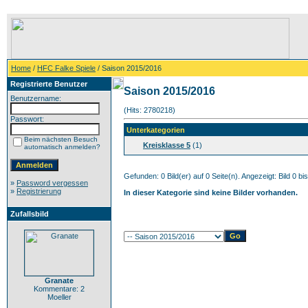
Home
/
HFC Falke Spiele
/ Saison 2015/2016
Registrierte Benutzer
Saison 2015/2016
Benutzername:
(Hits: 2780218)
Passwort:
Unterkategorien
Beim nächsten Besuch
Kreisklasse 5
(1)
automatisch anmelden?
Gefunden: 0 Bild(er) auf 0 Seite(n). Angezeigt: Bild 0 bis
»
Password vergessen
»
Registrierung
In dieser Kategorie sind keine Bilder vorhanden.
Zufallsbild
Granate
Kommentare: 2
Moeller