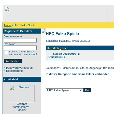
Home
/ HFC Falke Spiele
Registrierte Benutzer
HFC Falke Spiele
Benutzername:
Spielbilder blablubb... (Hits: 2808215)
Passwort:
Unterkategorien
Beim nächsten Besuch
Saison 2015/2016
(1)
automatisch anmelden?
Kreisklasse 5
»
Password vergessen
Gefunden: 0 Bild(er) auf 0 Seite(n). Angezeigt: Bild 0 bis
»
Registrierung
In dieser Kategorie sind keine Bilder vorhanden.
Zufallsbild
Granate
Kommentare: 2
Moeller