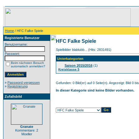
Home
/ HFC Falke Spiele
Registrierte Benutzer
HFC Falke Spiele
Benutzername:
Spielbilder blablubb... (Hits: 2831491)
Passwort:
Unterkategorien
Beim nächsten Besuch
Saison 2015/2016
(1)
automatisch anmelden?
Kreisklasse 5
»
Password vergessen
Gefunden: 0 Bild(er) auf 0 Seite(n). Angezeigt: Bild 0 bis
»
Registrierung
In dieser Kategorie sind keine Bilder vorhanden.
Zufallsbild
Granate
Kommentare: 2
Moeller